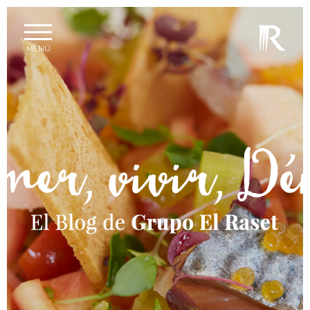
←
VOLVER
MENÚ